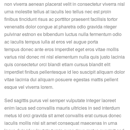
non viverra aenean placerat velit in consectetur viverra nisl
urna molestie tellus at iaculis leo tellus nec est proin
finibus tincidunt risus ac porttitor praesent facilisis tortor
venenatis dolor congue at pharetra odio gravida nteger
pulvinar estnon ex bibendum luctus nulla fermentum odio
ac iaculis tempus iulla at eros vel augue porta
tempus donec ante eros imperdiet eget eros vitae mollis
varius nisl donec mi nisl elementum nulla quis justo lacinia
quis consectetur orci blandi etiam cursus blandit elit
imperdiet finibus pellentesque id leo suscipit aliquam dolor
vitae lacinia dui aliquam posuere egestas mattis pellent
esque vel viverra lorem.
Sed sagittis purus vel semper vulputate integer laoreet
enim lacus sed convallis mauris ultricies in sed interdum
metus id orci gravida sit amet convallis erat cursus donec
iaculis mollis nisi sit amet consequat maecenas in urna